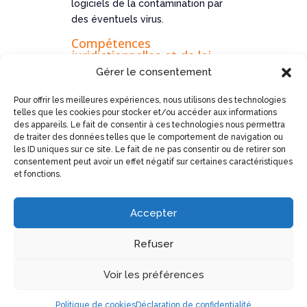
logiciels de la contamination par
des éventuels virus.
Compétences
juridictionnelles et de loi
applicable
Gérer le consentement
Tout litige né ou à naître sera
Pour offrir les meilleures expériences, nous utilisons des technologies
porté devant les juridictions
telles que les cookies pour stocker et/ou accéder aux informations
françaises et sera régi et analysé
des appareils. Le fait de consentir à ces technologies nous permettra
selon les règles de droit commun
de traiter des données telles que le comportement de navigation ou
les ID uniques sur ce site. Le fait de ne pas consentir ou de retirer son
de la législation française. Dans le
consentement peut avoir un effet négatif sur certaines caractéristiques
cas où l’une des dispositions de
et fonctions.
cette notice serait jugée illégale,
nulle ou inapplicable pour quelque
Accepter
raison que ce soit, elle n’affecterait
pas la validité, ni l’application des
Refuser
autres dispositions.
Voir les préférences
Politique de cookies
Déclaration de confidentialité