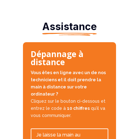
Assistance
Dépannage à
distance
Vous êtes en ligne avec un de nos
techniciens et il doit prendre la
main à distance sur votre
ordinateur ?
Cliquez sur le bouton ci-dessous et
entrez le code à
10 chiffres
qu’il va
vous communiquer.
Je laisse la main au