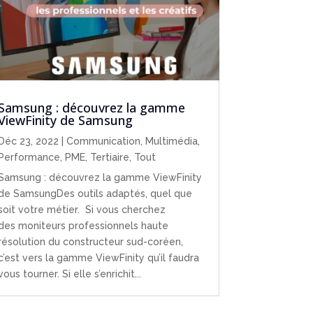
Samsung : découvrez la gamme
ViewFinity de Samsung
Déc 23, 2022
|
Communication
,
Multimédia
,
Performance
,
PME
,
Tertiaire
,
Tout
Samsung : découvrez la gamme ViewFinity
de SamsungDes outils adaptés, quel que
soit votre métier. Si vous cherchez
des moniteurs professionnels haute
résolution du constructeur sud-coréen,
c’est vers la gamme ViewFinity qu’il faudra
vous tourner. Si elle s’enrichit...